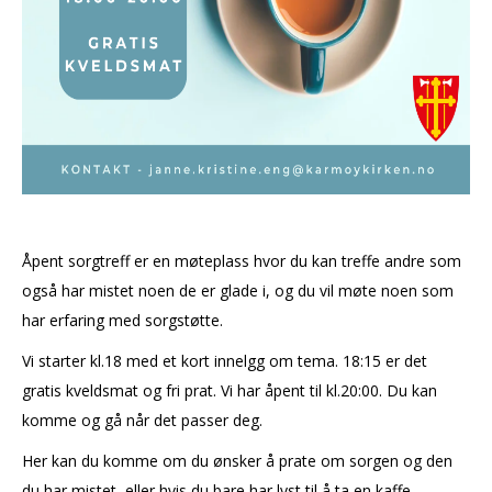
Åpent sorgtreff er en møteplass hvor du kan treffe andre som
også har mistet noen de er glade i, og du vil møte noen som
har erfaring med sorgstøtte.
Vi starter kl.18 med et kort innelgg om tema. 18:15 er det
gratis kveldsmat og fri prat. Vi har åpent til kl.20:00. Du kan
komme og gå når det passer deg.
Her kan du komme om du ønsker å prate om sorgen og den
du har mistet, eller hvis du bare har lyst til å ta en kaffe