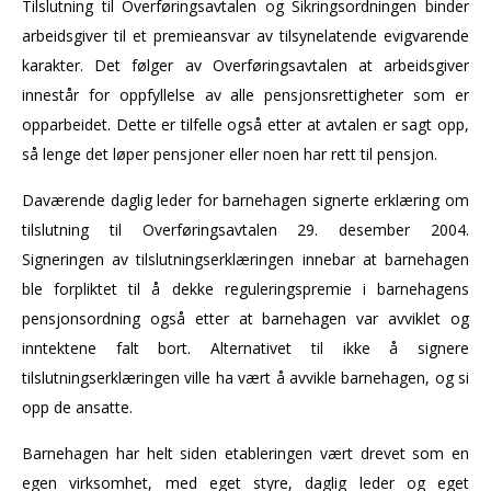
Tilslutning til Overføringsavtalen og Sikringsordningen binder
arbeidsgiver til et premie­ansvar av tilsynelatende evigvarende
karakter. Det følger av Overføringsavtalen at arbeidsgiver
innestår for oppfyllelse av alle pensjonsrettigheter som er
opparbeidet. Dette er tilfelle også etter at avtalen er sagt opp,
så lenge det løper pensjoner eller noen har rett til pensjon.
Daværende daglig leder for barnehagen signerte erklæring om
tilslutning til Overføringsavtalen 29. desember 2004.
Signeringen av tilslutningserklæringen innebar at barnehagen
ble forpliktet til å dekke reguleringspremie i barnehagens
pensjonsordning også etter at barnehagen var avviklet og
inntektene falt bort. Alternativet til ikke å signere
tilslutningserklæringen ville ha vært å avvikle barnehagen, og si
opp de ansatte.
Barnehagen har helt siden etableringen vært drevet som en
egen virksomhet, med eget styre, daglig leder og eget