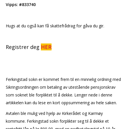
Vipps: #833740
Hugs at du også kan få skattefrådrag for gåva du gir.
Registrer deg
HER
Ferkingstad sokn er kommet frem til en minnelig ordning med
Sikringsordningen om betaling av utestående pensjonskrav
som soknet ble forpliktet til å dekke. Lenger nede i denne
artikkelen kan du lese en kort oppsummering av hele saken.
Avtalen ble mulig ved hjelp av Kirkerådet og Karmøy
kommune. Ferkingstad sokn forplikter seg til å dekke et
rentefritt lån på kr 800 00, med en nedbetalingstid på 10 år.