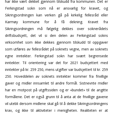
har ikke vært dekket gjennom tilskudd fra kommunen. Det er
Ferkingstad sokn som nå er ansvarlig for kravet, og
Sikringsordningen kan verken gå på kirkelig fellesråd eller
Karmøy kommune for å få dekning. Kravet fra
Sikringsordningen må følgelig dekkes over soknerådets
driftsbudsjett, det vil si den delen av Ferkingstad sokns
virksomhet som ikke dekkes gjennom tilskudd til oppgaver
som utføres av fellesrådet på soknets vegne, men av soknets
egne inntekter. Ferkingstad sokn har svært begrensede
inntekter. Til orientering var det for 2021 budsjettert med
inntekter på kr. 259 250, mens utgifter var budsjettert til kr. 259
250. Hoveddelen av soknets inntekter kommer fra frivillige
gaver og midler innsamlet til andre formål. Sistnevnte midler
har en motpost på utgiftssiden og er «bundet» til de angitte
formålene. Det er også grunn til å anta at de frivillige gavene
vil utebli dersom midlene skal gå til å dekke Sikringsordningens
krav, og ikke til aktiviteter i menigheten. Realiteten er at