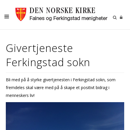
HJEM
Givertjeneste
DÅP -VIGSEL-GRAVFERD
Ferkingstad sokn
KONFIRMASJON
BARN OG UNGDOM
Bli med på å styrke givertjenesten i Ferkingstad sokn, som
MENIGHETSARBEID
fremdeles skal være med på å skape et positivt bidrag i
OM OSS
menneskers liv!