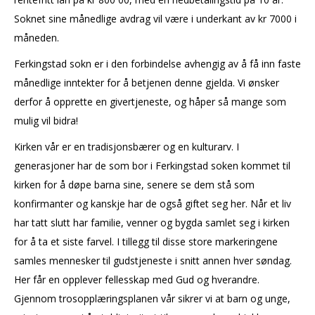
Soknet sine månedlige avdrag vil være i underkant av kr 7000 i
måneden.
Ferkingstad sokn er i den forbindelse avhengig av å få inn faste
månedlige inntekter for å betjenen denne gjelda. Vi ønsker
derfor å opprette en givertjeneste, og håper så mange som
mulig vil bidra!
Kirken vår er en tradisjonsbærer og en kulturarv. I
generasjoner har de som bor i Ferkingstad soken kommet til
kirken for å døpe barna sine, senere se dem stå som
konfirmanter og kanskje har de også giftet seg her. Når et liv
har tatt slutt har familie, venner og bygda samlet seg i kirken
for å ta et siste farvel. I tillegg til disse store markeringene
samles mennesker til gudstjeneste i snitt annen hver søndag.
Her får en opplever fellesskap med Gud og hverandre.
Gjennom trosopplæringsplanen vår sikrer vi at barn og unge,