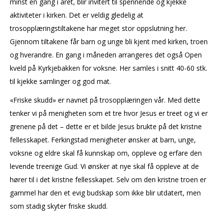
minst en gang i året, blir invitert til spennende og kjekke
aktiviteter i kirken. Det er veldig gledelig at
trosopplæringstiltakene har meget stor oppslutning her.
Gjennom tiltakene får barn og unge bli kjent med kirken, troen
og hverandre. En gang i måneden arrangeres det også Open
kveld på Kyrkjebakken for voksne. Her samles i snitt 40-60 stk.
til kjekke samlinger og god mat.
«Friske skudd» er navnet på trosopplæringen vår.
Med dette
tenker vi på menigheten som et tre hvor Jesus er treet og vi er
grenene på det – dette er et bilde Jesus brukte på det kristne
fellesskapet. Ferkingstad menigheter ønsker at barn, unge,
voksne og eldre skal få kunnskap om, oppleve og erfare den
levende treenige Gud. Vi ønsker at nye skal få oppleve at de
hører til i det kristne fellesskapet. Selv om den kristne troen er
gammel har den et evig budskap som ikke blir utdatert, men
som stadig skyter friske skudd.