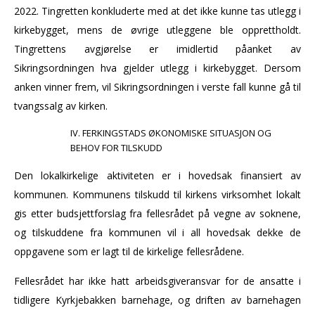
2022. Tingretten konkluderte med at det ikke kunne tas utlegg i
kirkebygget, mens de øvrige utleggene ble opprettholdt.
Tingrettens avgjørelse er imidlertid påanket av
Sikringsordningen hva gjelder utlegg i kirkebygget. Dersom
anken vinner frem, vil Sikringsordningen i verste fall kunne gå til
tvangssalg av kirken.
FERKINGSTADS ØKONOMISKE SITUASJON OG
BEHOV FOR TILSKUDD
Den lokalkirkelige aktiviteten er i hovedsak finansiert av
kommunen. Kommunens tilskudd til kirkens virksomhet lokalt
gis etter budsjettforslag fra fellesrådet på vegne av soknene,
og tilskuddene fra kommunen vil i all hovedsak dekke de
oppgavene som er lagt til de kirkelige fellesrådene.
Fellesrådet har ikke hatt arbeidsgiveransvar for de ansatte i
tidligere Kyrkjebakken barnehage, og driften av barnehagen