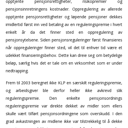
opptjente pensjonsrettigheter, risikopremier og
pensjonsinnretningens kostnader. Oppregulering av allerede
opptjente pensjonsrettigheter og løpende pensjoner dekkes
imidlertid først inn ved betaling av en reguleringspremie i hvert
enkelt år da det finner sted en oppregulering av
pensjonsytelsene. Siden pensjonsreguleringer først finansieres
når oppreguleringer finner sted, vil det til enhver tid være et
udekket finansieringsbehov. Dette kan dreie seg om betydelige
beløp, særlig hvis det er tale om en virksomhet som er under
nedtrapping.
Frem til 2003 beregnet ikke KLP en særskilt reguleringspremie,
og arbeidsgiver ble derfor heller ikke avkrevd slik
reguleringspremie. Den enkelte pensjonsordnings
reguleringspremie var direkte dekket av midler som ellers
skulle vært tilført pensjonsordningene som overskudd. I den
grad avkastningen av midlene ikke var tilstrekkelig til å dekke